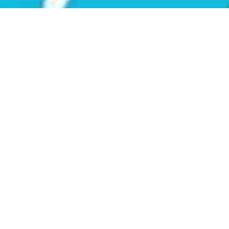
"Wenn man in einem Sprint
zusammenarbeitet, kann man den
endlosen Debattesprozess abkürzen
und Monate in eine einzige Woche